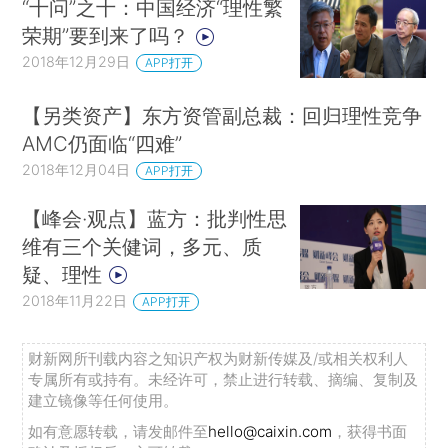
“十问”之十：中国经济“理性繁
荣期”要到来了吗？
2018年12月29日
APP打开
【另类资产】东方资管副总裁：回归理性竞争
AMC仍面临“四难”
2018年12月04日
APP打开
【峰会·观点】蓝方：批判性思
维有三个关健词，多元、质
疑、理性
2018年11月22日
APP打开
财新网所刊载内容之知识产权为财新传媒及/或相关权利人
专属所有或持有。未经许可，禁止进行转载、摘编、复制及
建立镜像等任何使用。
如有意愿转载，请发邮件至
hello@caixin.com
，获得书面