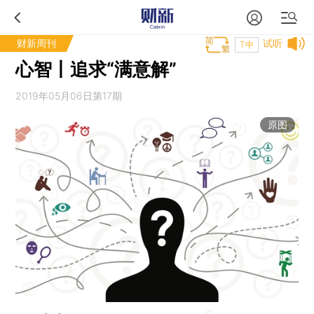
财新周刊
试听
T中
心智丨追求“满意解”
2019年05月06日第17期
原图