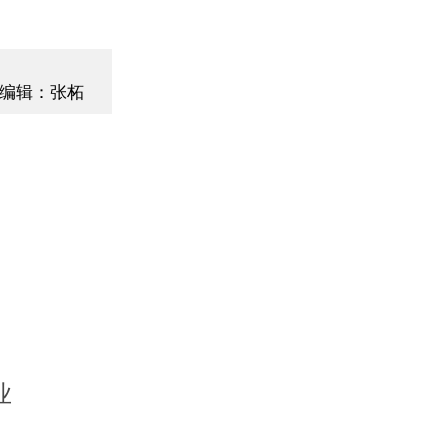
编辑：张柘
业