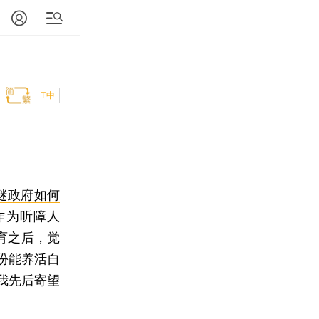
T中
谜政府如何
作为听障人
育之后，觉
份能养活自
我先后寄望