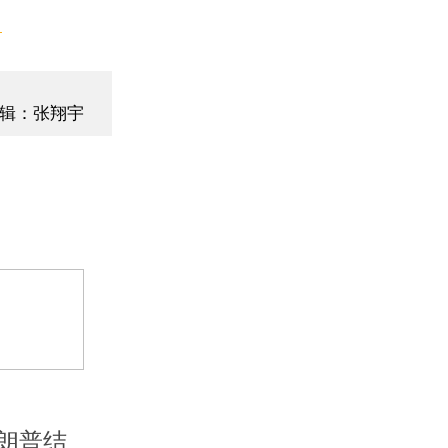
】
辑：张翔宇
朗普结