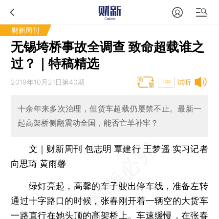
财新周刊
无锡垮桥事故全调查 致命超载谁之
过？｜特稿精选
2019年10月21日第40期
试听
T中
十余年来多次治理，但货车超载仍屡禁不止。最新一
起高架桥侧翻震动全国，能否亡羊补牢？
文｜财新周刊 包志明 覃建行 王梦遥 实习记者
向思琦 黄雨馨
绿灯亮起，高馨的车子驶出停车线，准备左转
通过十字路口的时候，张春刚开着一辆空的大货车
一路直行在她头顶的高架桥上。车速缓慢，在张春