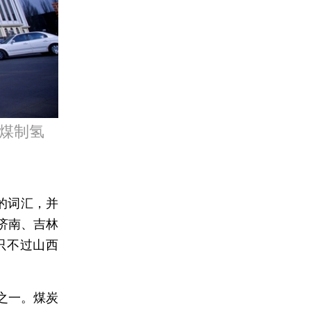
煤制氢
的词汇，并
济南、吉林
只不过山西
之一。煤炭