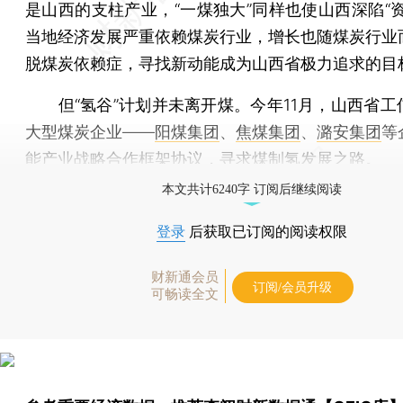
是山西的支柱产业，“一煤独大”同样也使山西深陷“资
当地经济发展严重依赖煤炭行业，增长也随煤炭行业
脱煤炭依赖症，寻找新动能成为山西省极力追求的目
但“氢谷”计划并未离开煤。今年11月，山西省工
大型煤炭企业——
阳煤集团
、
焦煤集团
、
潞安集团
等
能产业战略合作框架协议，寻求煤制氢发展之路。
本文共计6240字 订阅后继续阅读
登录
后获取已订阅的阅读权限
财新通会员
订阅/会员升级
可畅读全文