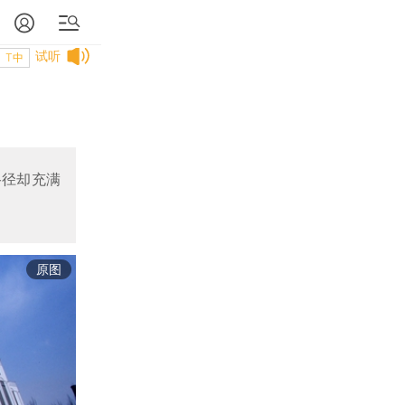
试听
T中
路径却充满
原图