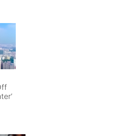
ff
nter’