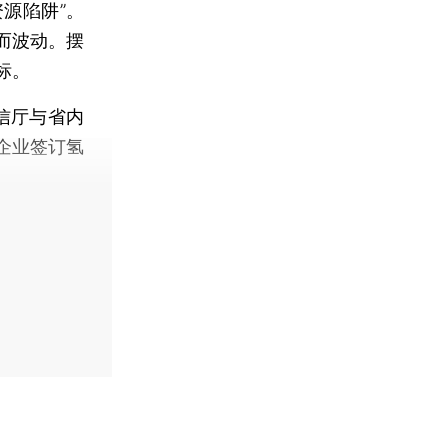
源陷阱”。
而波动。摆
标。
信厅与省内
企业签订氢