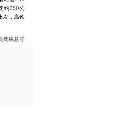
约350公
出发，高铁
高速磁悬浮
】