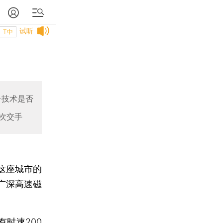
试听
T中
一技术是否
次交手
这座城市的
广深高速磁
时速200