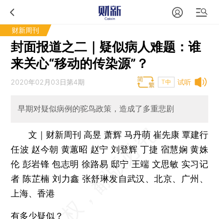
财新周刊
封面报道之二｜疑似病人难题：谁
来关心“移动的传染源”？
2020年02月03日第4期
试听
T中
早期对疑似病例的驼鸟政策，造成了多重悲剧
文｜财新周刊 高昱 萧辉 马丹萌 崔先康 覃建行
任波 赵今朝 黄蕙昭 赵宁 刘登辉 丁捷 宿慧娴 黄姝
伦 彭岩锋 包志明 徐路易 邸宁 王端 文思敏 实习记
者 陈芷楠 刘力鑫 张舒琳发自武汉、北京、广州、
上海、香港
有多少疑似？