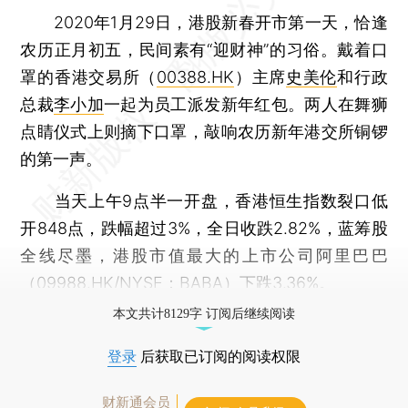
2020年1月29日，港股新春开市第一天，恰逢
农历正月初五，民间素有“迎财神”的习俗。戴着口
罩的香港交易所（
00388.HK
）主席
史美伦
和行政
总裁
李小加
一起为员工派发新年红包。两人在舞狮
点睛仪式上则摘下口罩，敲响农历新年港交所铜锣
的第一声。
当天上午9点半一开盘，香港恒生指数裂口低
开848点，跌幅超过3%，全日收跌2.82%，蓝筹股
全线尽墨，港股市值最大的上市公司阿里巴巴
（
09988.HK
/NYSE：BABA）下跌3.36%。
本文共计8129字 订阅后继续阅读
登录
后获取已订阅的阅读权限
财新通会员