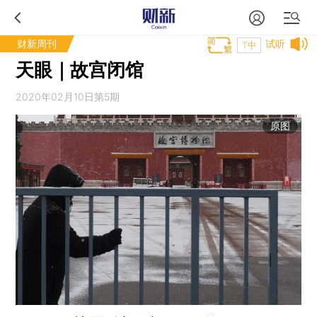
财新周刊
试听
T中
天眼｜故宫闭馆
2020年02月10日第5期
原图