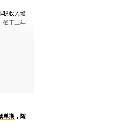
非税收入增
，低于上年
藏单期
，随