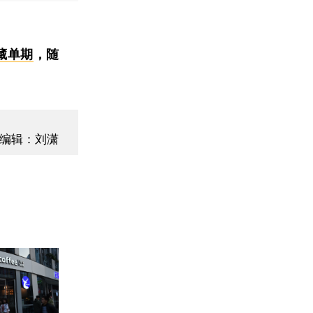
藏单期
，随
编辑：刘潇