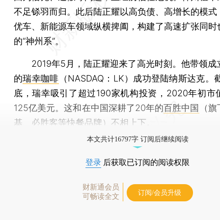
不足铩羽而归。此后陆正耀以高负债、高增长的模式
优车、新能源车领域纵横捭阖，构建了高速扩张同时
的“神州系”。
2019年5月，陆正耀迎来了高光时刻。他带领成立
的
瑞幸咖啡
（NASDAQ：LK）成功登陆纳斯达克。截
底，瑞幸吸引了超过190家机构投资，2020年初市
125亿美元。这和在中国深耕了20年的
百胜中国
（旗
基、必胜客等快餐品牌）不相上下。
本文共计16797字 订阅后继续阅读
登录
后获取已订阅的阅读权限
财新通会员
订阅/会员升级
可畅读全文