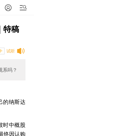
｜特稿
试听
中
视系吗？
己的纳斯达
。
彼时中概股
最终因认购