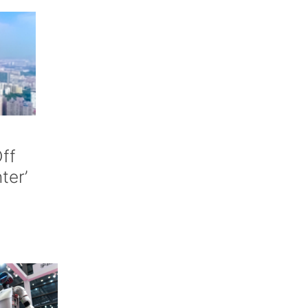
ff
nter’