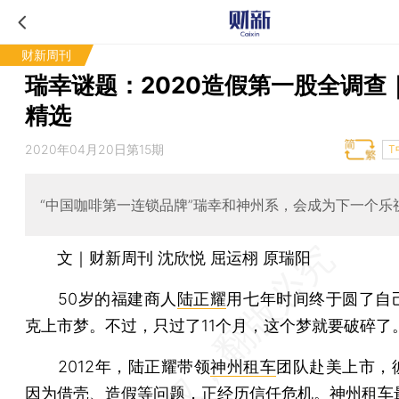
财新周刊
瑞幸谜题：2020造假第一股全调查
精选
2020年04月20日第15期
T
“中国咖啡第一连锁品牌”瑞幸和神州系，会成为下一个乐
文｜财新周刊 沈欣悦 屈运栩 原瑞阳
50岁的福建商人
陆正耀
用七年时间终于圆了自
克上市梦。不过，只过了11个月，这个梦就要破碎了
2012年，陆正耀带领
神州租车
团队赴美上市，
因为借壳、造假等问题，正经历信任危机。神州租车