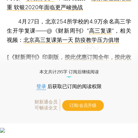
重 软银2020年面临更严峻挑战
4月27日，北京254所学校的4.9万余名高三学
生开学复课——@《财新周刊》“
高三复课
”，相关
视频：
北京高三复课第一天 防疫教学压力俱增
[《财新周刊》印刷版，
按此优惠订阅全年
，
按此收
藏单期
，随时起刊，免费快递。]
本文共计295字 订阅后继续阅读
登录
后获取已订阅的阅读权限
财新通会员
订阅/会员升级
可畅读全文