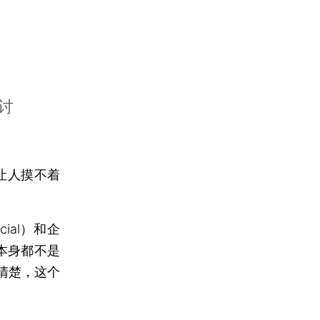
讨
让人摸不着
ial）和企
念本身都不是
清楚，这个