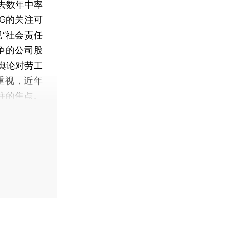
去数年中率
G的关注可
“社会责任
争的公司股
舆论对劳工
重视，近年
注的焦点。