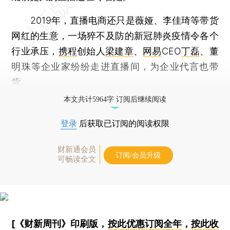
2019年，直播电商还只是薇娅、李佳琦等带货
网红的生意，一场猝不及防的新冠肺炎疫情令各个
行业承压，
携程
创始人
梁建章
、
网易
CEO
丁磊
、董
明珠等企业家纷纷走进直播间，为企业代言也带
货。
本文共计5964字 订阅后继续阅读
登录
后获取已订阅的阅读权限
财新通会员
订阅/会员升级
可畅读全文
[《财新周刊》印刷版，
按此优惠订阅全年
，
按此收