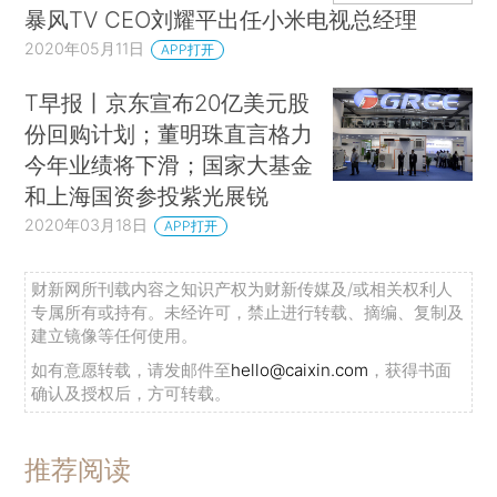
暴风TV CEO刘耀平出任小米电视总经理
2020年05月11日
APP打开
T早报丨京东宣布20亿美元股
份回购计划；董明珠直言格力
今年业绩将下滑；国家大基金
和上海国资参投紫光展锐
2020年03月18日
APP打开
财新网所刊载内容之知识产权为财新传媒及/或相关权利人
专属所有或持有。未经许可，禁止进行转载、摘编、复制及
建立镜像等任何使用。
如有意愿转载，请发邮件至
hello@caixin.com
，获得书面
确认及授权后，方可转载。
推荐阅读