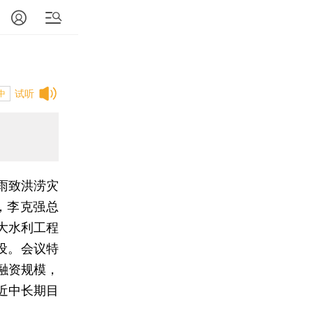
试听
中
雨致洪涝灾
，李克强总
大水利工程
设。会议特
融资规模，
近中长期目
。