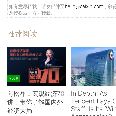
如有意愿转载，请发邮件至
hello@caixin.com
，获
及授权后，方可转载。
推荐阅读
私房课
In Depth: As
向松祚：宏观经济70
Tencent Lays O
讲，带你了解国内外
Staff, Is Its ‘Wi
经济大局