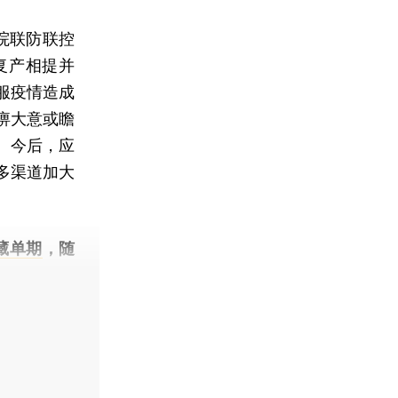
院联防联控
复产相提并
服疫情造成
痹大意或瞻
。今后，应
多渠道加大
。
藏单期
，随