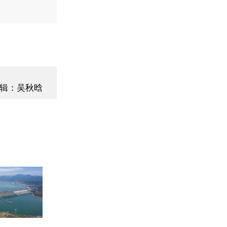
辑：吴秋晗