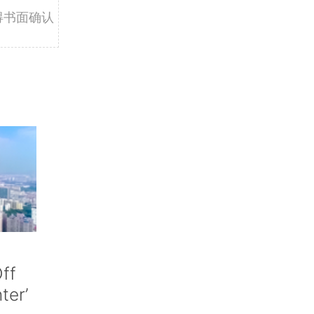
得书面确认
ff
nter’