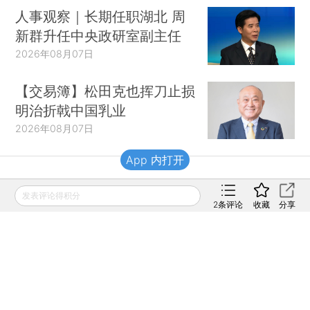
人事观察｜长期任职湖北 周
新群升任中央政研室副主任
2026年08月07日
【交易簿】松田克也挥刀止损
明治折戟中国乳业
2026年08月07日
App 内打开
财新移动
发表评论得积分
2
条评论
收藏
分享
财新
财新周刊
Caixin
登录
网页版
订阅电邮
|
|
Copyright 财新网 All Rights Reserved