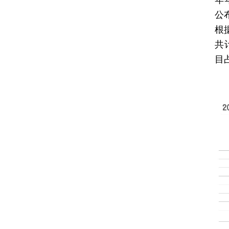
年
公
根
共
目