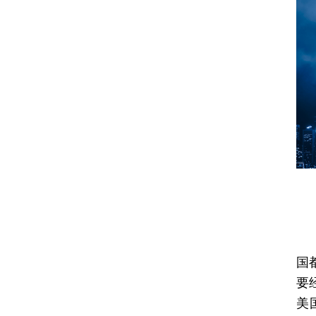
自
国
要
美