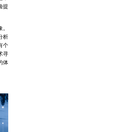
验提
象。
分析
有个
术寻
的体