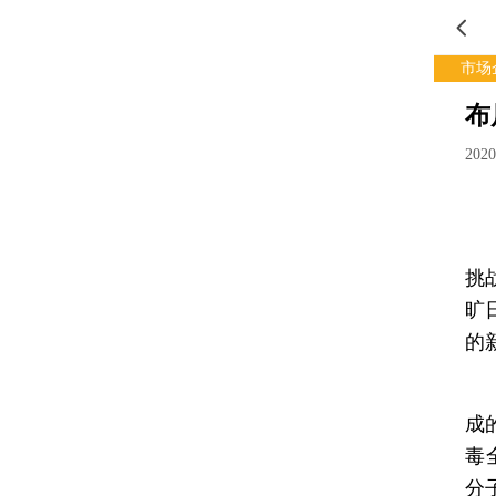
市场
布
202
[
一
挑
旷
的
由
成
毒
分