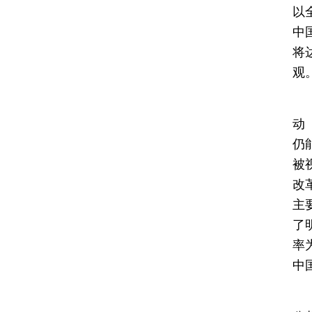
以
中
将
观
在
动
仍能
被
改
主
了
率
中
“