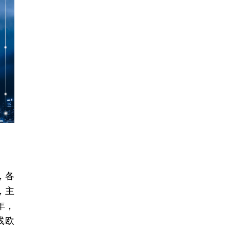
，各
，主
年，
线欧