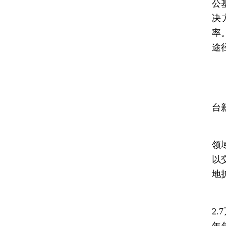
公
决
率
途
在
台
各
领
以
地
根
2