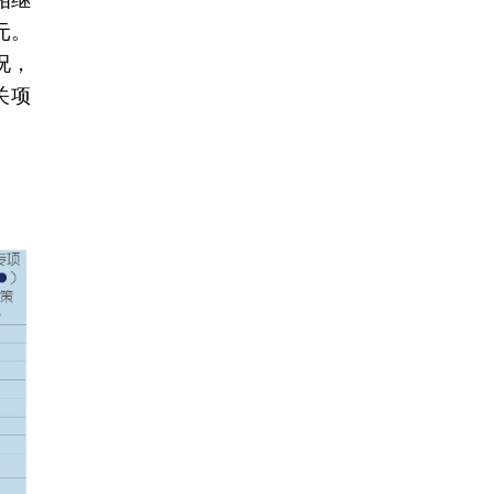
相继
元。
况，
关项