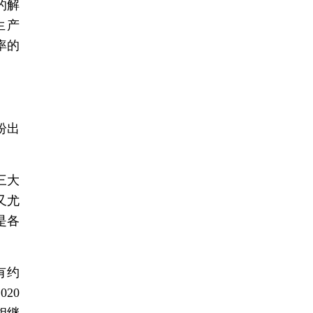
的解
生产
率的
纷出
三大
又尤
是各
有约
20