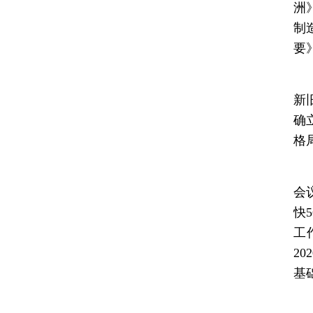
洲
制
要
今
新
确
格
“
会
快
工
2
基
新