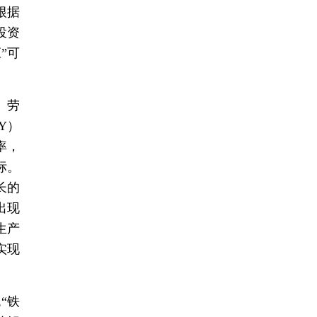
根据
投资
”可
、劳
Y）
产率，
标。
长的
出现
生产
实现
“铁