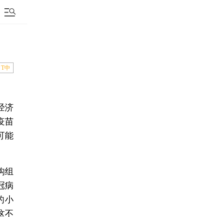
T中
经济
疫苗
可能
构组
冠病
的小
这不