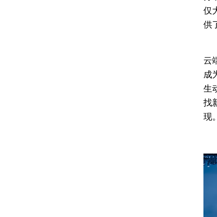
仅
供
如
云
成
生
找
现