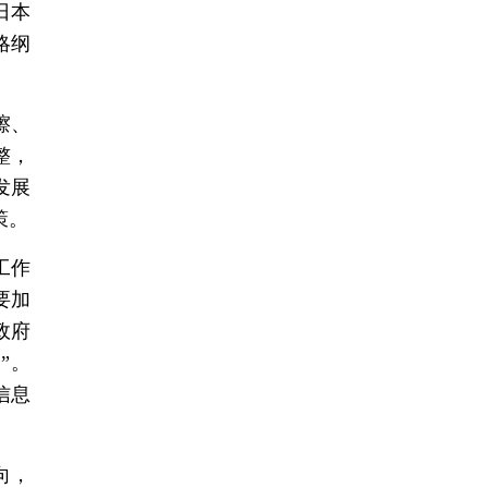
日本
略纲
擦、
整，
发展
策。
工作
要加
政府
”。
信息
向，