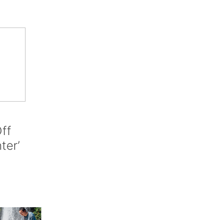
ff
nter’