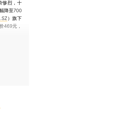
价惨烈，十
幅降至700
.SZ
）旗下
469元，
】