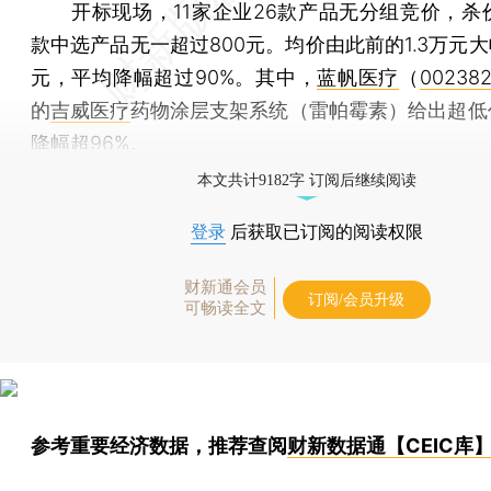
开标现场，11家企业26款产品无分组竞价，杀
款中选产品无一超过800元。均价由此前的1.3万元大
元，平均降幅超过90%。其中，
蓝帆医疗
（
002382
的
吉威医疗
药物涂层支架系统（雷帕霉素）给出超低价
降幅超96%。
本文共计9182字 订阅后继续阅读
登录
后获取已订阅的阅读权限
财新通会员
订阅/会员升级
可畅读全文
参考重要经济数据，推荐查阅
财新数据通【CEIC库