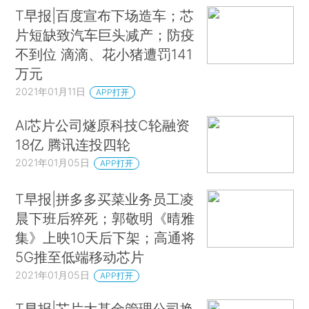
T早报|百度宣布下场造车；芯
片短缺致汽车巨头减产；防疫
不到位 滴滴、花小猪遭罚141
万元
2021年01月11日
APP打开
AI芯片公司燧原科技C轮融资
18亿 腾讯连投四轮
2021年01月05日
APP打开
T早报|拼多多买菜业务员工凌
晨下班后猝死；郭敬明《晴雅
集》上映10天后下架；高通将
5G推至低端移动芯片
2021年01月05日
APP打开
T早报|芯片大基金管理公司换