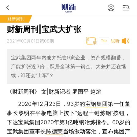
财新周刊
财新周刊|宝武大扩张
2021年03月01日第08期
试听
T中
宝武集团两年内兼并托管9家企业，资产规模翻番，
产能扩张近3倍，跃居全球第一钢企。大兼并还在继
续，谁还会“上车”？
《财新周刊》 文|财新记者 罗国平 赵煊
2020年12月23日，93岁的
宝钢集团
第一任董
事长黎明在平板电脑上按下“远程一键炼钢”按钮，
下达宝武集团2020年第1亿吨钢冶炼指令。60岁的
宝武集团董事长
陈德荣
当场激动落泪，宣布集团产