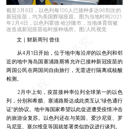
截至3月8日，以色列每100人已接种多达96剂次的
新冠疫苗，均为美国辉瑞疫苗。图为当地时间2021
年2月4日，以色列霍德·哈沙隆市，当地体育馆被
改造成新冠疫苗临时接种场所。图/人民视觉
文｜财新周刊 曾佳
从4月1日开始，位于地中海沿岸的以色列和邻
近的地中海岛国塞浦路斯将允许已接种新冠疫苗的
两国公民在两国间自由旅行，无需进行隔离或核酸
检测。
2月中上旬，疫苗接种率位列全球第一的以色
列，分别和希腊、塞浦路斯达成此类互认“绿色通行
证”的协议。地中海国家希望以此促进遭受疫情冲击
的旅游业复苏。以色列还在与英国、爱沙尼亚、罗
马尼亚、塞尔维亚等国就签署类似协议进行谈判。