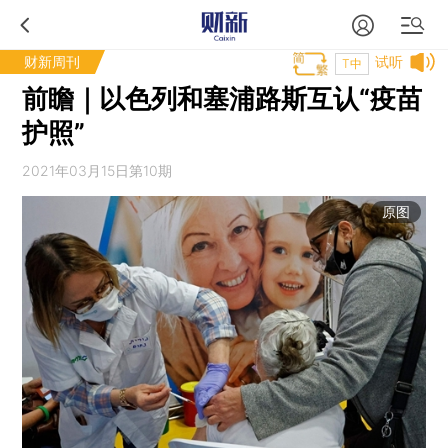
财新周刊
试听
T中
前瞻｜以色列和塞浦路斯互认“疫苗
护照”
2021年03月15日第10期
原图