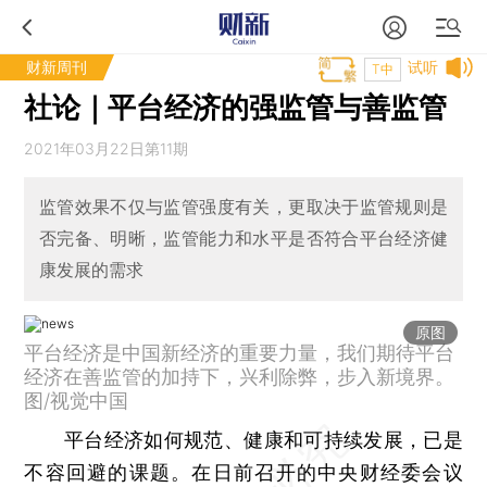
财新周刊
试听
T中
社论｜平台经济的强监管与善监管
2021年03月22日第11期
监管效果不仅与监管强度有关，更取决于监管规则是
否完备、明晰，监管能力和水平是否符合平台经济健
康发展的需求
原图
平台经济是中国新经济的重要力量，我们期待平台
经济在善监管的加持下，兴利除弊，步入新境界。
图/视觉中国
平台经济如何规范、健康和可持续发展，已是
不容回避的课题。在日前召开的中央财经委会议