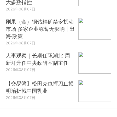
大多数指控
2026年08月07日
刚果（金）铜钴精矿禁令扰动
市场 多家企业称暂无影响 | 出
海·政策
2026年08月07日
人事观察｜长期任职湖北 周
新群升任中央政研室副主任
2026年08月07日
【交易簿】松田克也挥刀止损
明治折戟中国乳业
2026年08月07日