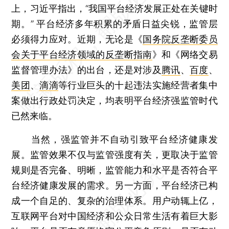
上，习近平指出，“我国平台经济发展正处在关键时
期。” 平台经济多年积累的矛盾日益尖锐，监管层
必须得力应对。近期，无论是《
国务院反垄断委员
会关于平台经济领域的反垄断指南
》和《网络交易
监督管理办法》的出台，还是对涉及
腾讯
、
百度
、
美团
、
滴滴
等行业巨头的十起违法实施经营者集中
案做出行政处罚决定，均表明平台经济强监管时代
已然来临。
当然，强监管并不自动引致平台经济健康发
展。监管效果不仅与监管强度有关，更取决于监管
规则是否完备、明晰，监管能力和水平是否符合平
台经济健康发展的需求。另一方面，平台经济已构
成一个自足的、复杂的治理体系。用户动辄上亿，
互联网平台对中国经济和公众日常生活有着巨大影