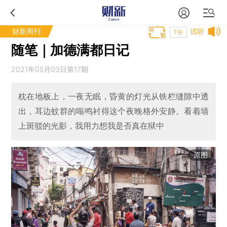
财新周刊
试听
T中
随笔｜加德满都日记
2021年05月03日第17期
枕在地板上，一夜无眠，昏黄的灯光从铁栏缝隙中透
出，耳边蚊群的嗡鸣衬得这个夜晚格外安静。看着墙
上斑驳的光影，我用力想我是否真在狱中
原图