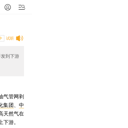
试听
中
开发到下游
油气管网剥
化集团
、
中
高天然气在
上下游。