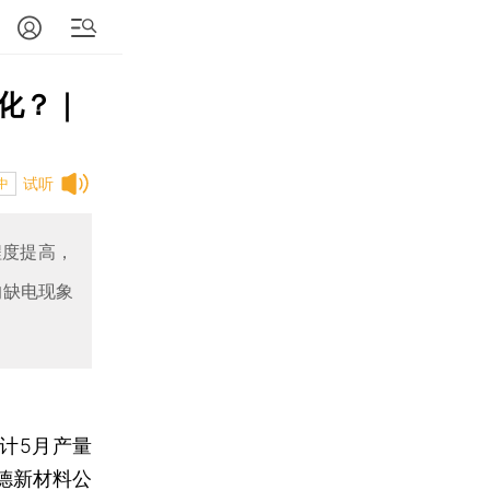
化？｜
试听
中
程度提高，
的缺电现象
计5月产量
诚德新材料公