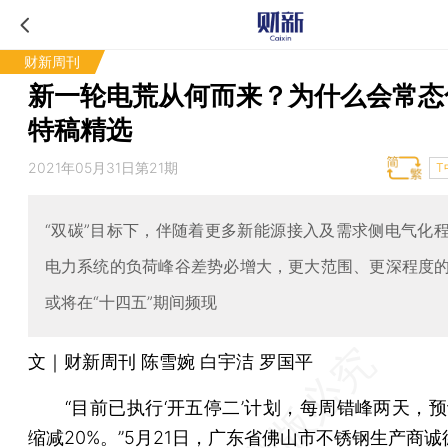
财新周刊
新一轮电荒从何而来？为什么会常态
特稿精选
2021年05月31日第21期
T
“双碳”目标下，伴随着更多新能源接入及需求侧电气化
电力系统的负荷峰谷差势必增大，更大范围、更深程度
或将在“十四五”期间频现
文｜财新周刊 陈雪婉 白宇洁 罗国平
“目前已执行‘开五停二’计划，每周错峰两天，预
缩减20%。”5月21日，广东省佛山市不锈钢生产商