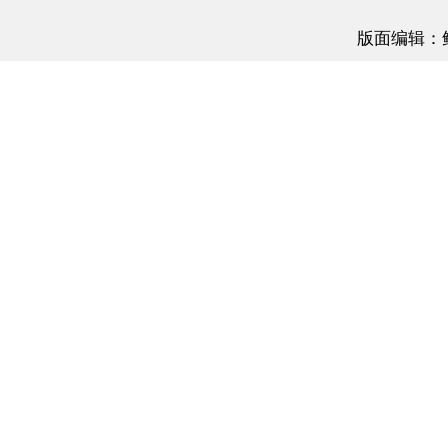
《财新周刊》印刷版，
按此优惠订阅全年
，
按此收藏单期
起刊，免费快递。]
版面编辑：
相关阅读
书｜非虚构繁荣可期
21年04月10日