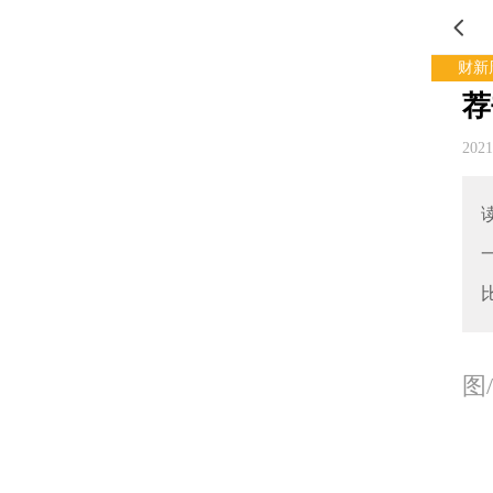
财新
荐
202
图