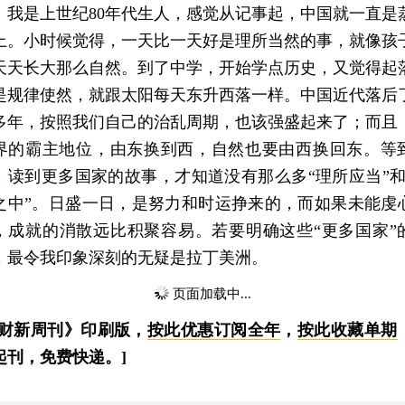
是上世纪80年代生人，感觉从记事起，中国就一直是
上。小时候觉得，一天比一天好是理所当然的事，就像孩
天天长大那么自然。到了中学，开始学点历史，又觉得起
是规律使然，就跟太阳每天东升西落一样。中国近代落后
多年，按照我们自己的治乱周期，也该强盛起来了；而且
界的霸主地位，由东换到西，自然也要由西换回东。等
，读到更多国家的故事，才知道没有那么多“理所应当”和
之中”。日盛一日，是努力和时运挣来的，而如果未能虔
，成就的消散远比积聚容易。若要明确这些“更多国家”
，最令我印象深刻的无疑是拉丁美洲。
本文共计0字 订阅后继续阅读
登录
后获取已订阅的阅读权限
财新通会员
订阅/会员升级
可畅读全文