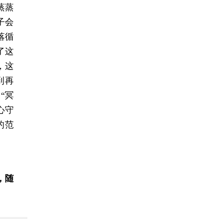
蒸蒸
子会
落循
了这
，这
到再
“冥
心守
的范