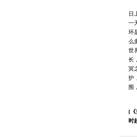
我
日
一
环
么
世
长
冥
护
围