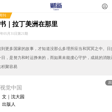
周刊
试
T中
书｜拉丁美洲在那里
1年05月31日第21期
读到更多国家的故事，才知道没那么多理所应当和冥冥之中。日
一日，是努力和时运挣来的，而如果未能虔心守护，成就的消散
比积聚容易
原
/视觉中国
文｜沈大园
出版人