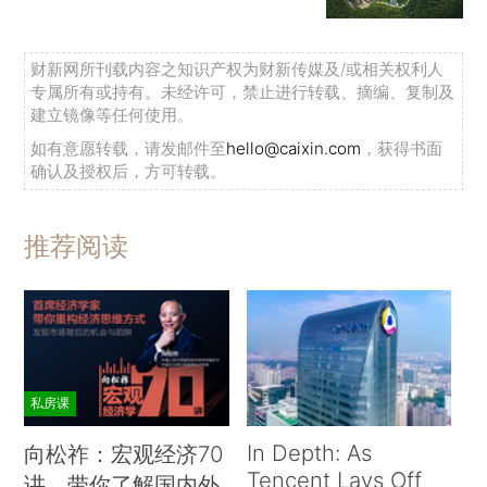
财新网所刊载内容之知识产权为财新传媒及/或相关权利人
专属所有或持有。未经许可，禁止进行转载、摘编、复制及
建立镜像等任何使用。
如有意愿转载，请发邮件至
hello@caixin.com
，获得书面
确认及授权后，方可转载。
推荐阅读
私房课
In Depth: As
向松祚：宏观经济70
Tencent Lays Off
讲，带你了解国内外