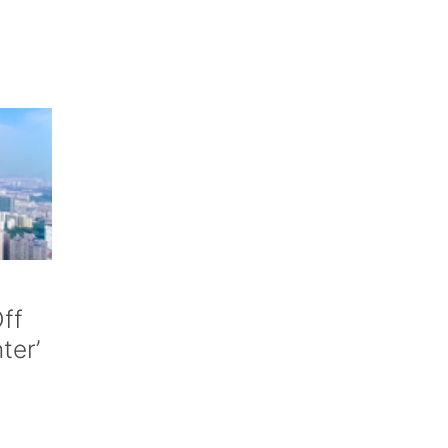
ff
nter’