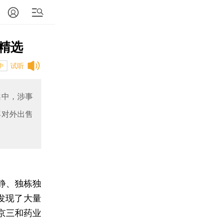
精选
试听
中
案中，涉事
再对外出售
静、独栋独
发现了大量
京三和药业