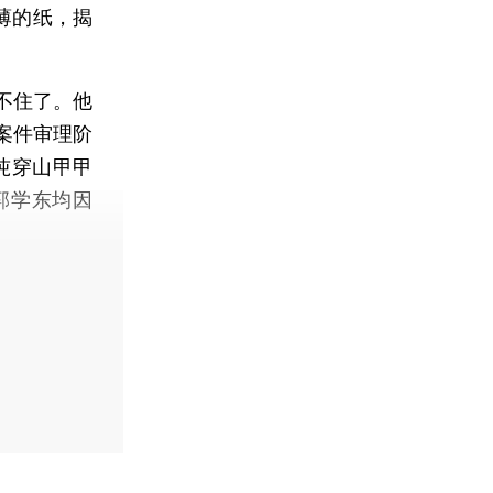
薄的纸，揭
不住了。他
案件审理阶
吨穿山甲甲
郭学东均因