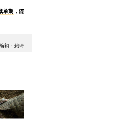
藏单期
，随
编辑：鲍琦