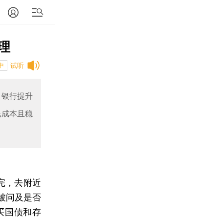
理
试听
中
；银行提升
低成本且稳
完，去附近
被问及是否
买国债和存