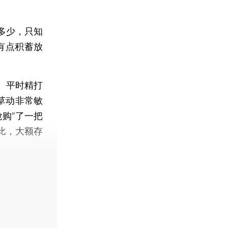
多少，只知
有点积蓄放
、平时精打
草动非常敏
购”了一把
比，大额存