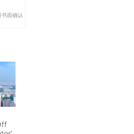
得书面确认
ff
nter’