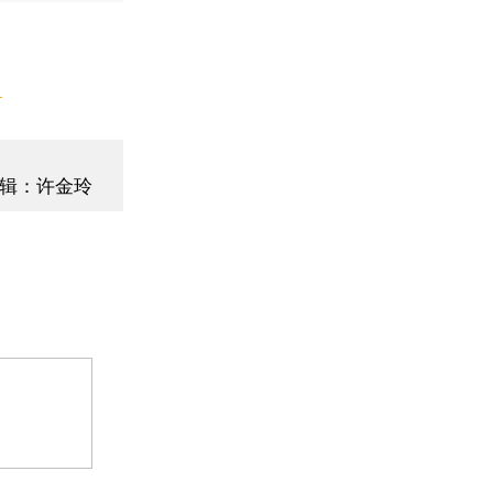
】
辑：许金玲