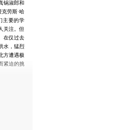
真锅淑郎和
克劳斯·哈
，他们主要的学
人关注。但
。在仅过去
洪水，猛烈
北方遭遇极
而紧迫的挑