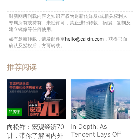
财新网所刊载内容之知识产权为财新传媒及/或相关权利人
专属所有或持有。未经许可，禁止进行转载、摘编、复制及
建立镜像等任何使用。
如有意愿转载，请发邮件至
hello@caixin.com
，获得书面
确认及授权后，方可转载。
推荐阅读
私房课
In Depth: As
向松祚：宏观经济70
Tencent Lays Off
讲，带你了解国内外