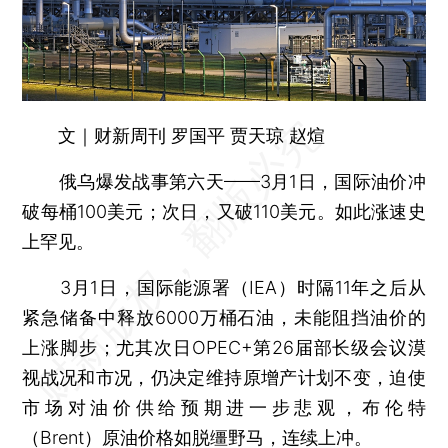
文｜财新周刊 罗国平 贾天琼 赵煊
俄乌爆发战事第六天——3月1日，国际油价冲
破每桶100美元；次日，又破110美元。如此涨速史
上罕见。
3月1日，国际能源署（IEA）时隔11年之后从
紧急储备中释放6000万桶石油，未能阻挡油价的
上涨脚步；尤其次日OPEC+第26届部长级会议漠
视战况和市况，仍决定维持原增产计划不变，迫使
市场对油价供给预期进一步悲观，布伦特
（Brent）原油价格如脱缰野马，连续上冲。