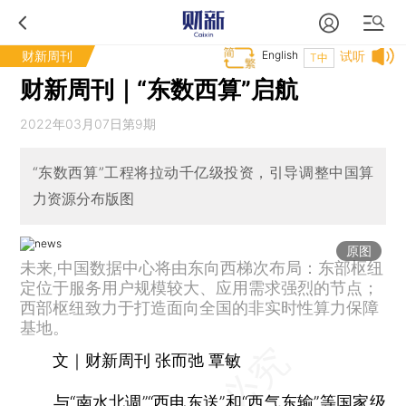
财新周刊
English
试听
T中
财新周刊｜“东数西算”启航
2022年03月07日第9期
“东数西算”工程将拉动千亿级投资，引导调整中国算
力资源分布版图
原图
未来,中国数据中心将由东向西梯次布局：东部枢纽
定位于服务用户规模较大、应用需求强烈的节点；
西部枢纽致力于打造面向全国的非实时性算力保障
基地。
文｜财新周刊 张而弛 覃敏
与“南水北调”“西电东送”和“西气东输”等国家级