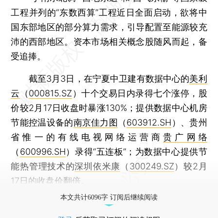
工程并列的“东数西算”工程近日全面启动，欲将中
国东部地区的部分算力需求，引导配置至能源较充
沛的西部地区。资本市场相关概念股随风而起，备
受追捧。
截至3月3日，在宁夏中卫建有数据中心的
美利
云
（
000815.SZ
）十个交易日内录得七个涨停，股
价较2月17日收盘时暴涨130%；提供数据中心机房
节能控温设备的
南京佳力图
（
603912.SH
）、贵州
省惟一的有线电视网络运营商
贵广网络
（
600996.SH
）录得“五连板”；为数据中心提供节
能热管理技术的
深圳依米康
（
300249.SZ
）较2月
17日的收盘价翻倍。
本文共计6096字 订阅后继续阅读