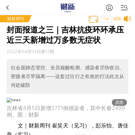
财新周刊
试听
T中
封面报道之三｜吉林抗疫环环承压
近三天新增过万多数无症状
2022年04月04日第13期
社会面静态管控、全员核酸检测、感染者尽快收治、
密接者尽早隔离——这套过往行之有效的打法此次从
何处破防
原图
吉林省4月5日新增2771例感染者，其中长春2499
例。图：财新
文｜财新周刊 崔笑天（见习），彭乐怡、唐佳
燕（实习）