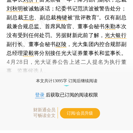
刘秋明
被诫勉谈话；纪委书记范洪波被警告处分；
副总裁
王忠
、副总裁
梅键
被“批评教育”。仅有副总
裁兼合规总监、首席风险官、董事会秘书
朱勤
本次
没有受到任何处罚。另据财新此前了解，
光大银行
副行长、董事会秘书
赵陵
，光大集团内控合规部副
总经理
梁毅
将分别接任光大证券董事长和监事长。
4月28日，光大证券公告上述二人提名为执行董
事、监事候选人。
本文共计13095字 订阅后继续阅读
登录
后获取已订阅的阅读权限
财新通会员
订阅/会员升级
可畅读全文