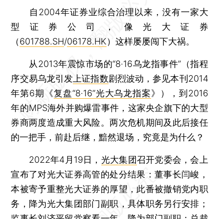
自2004年证券业综合治理以来，没有一家大
型证券公司，像光大证券
（
601788.SH
/
06178.HK
）这样屡屡闯下大祸。
从2013年震惊市场的“8·16乌龙指事件”（指程
序交易乌龙引发
上证指数
剧烈波动，参见本刊2014
年第6期《
复盘“8·16”光大乌龙指案
》），到2016
年的MPS海外并购爆雷事件，这家央企旗下的大型
券商两度造成重大风险。两次危机期间及此后接任
的一把手，前赴后继，黯然退场，究竟是为什么？
2022年4月19日，
光大集团
召开党委会，会上
宣布了对光大证券高管的处分结果：董事长闫峻，
本被寄予重整光大证券的厚望，此番被撤销党内职
务，降为光大集团部门副职，具体职务另行安排；
监事长
刘济平
留党察看一年，降为部门副职；总裁