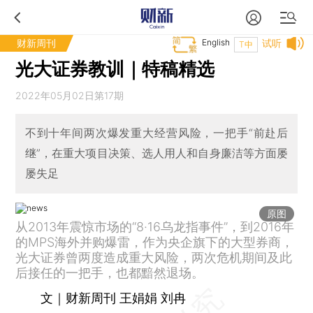
财新周刊
English
试听
T中
光大证券教训｜特稿精选
2022年05月02日第17期
不到十年间两次爆发重大经营风险，一把手“前赴后
继”，在重大项目决策、选人用人和自身廉洁等方面屡
屡失足
原图
从2013年震惊市场的“8·16乌龙指事件”，到2016年
的MPS海外并购爆雷，作为央企旗下的大型券商，
光大证券曾两度造成重大风险，两次危机期间及此
后接任的一把手，也都黯然退场。
文｜财新周刊 王娟娟 刘冉