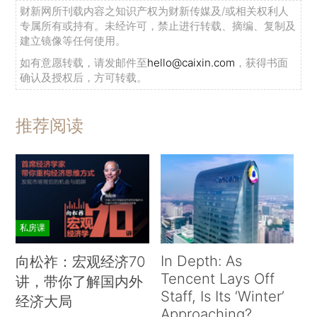
财新网所刊载内容之知识产权为财新传媒及/或相关权利人
专属所有或持有。未经许可，禁止进行转载、摘编、复制及
建立镜像等任何使用。
如有意愿转载，请发邮件至
hello@caixin.com
，获得书面
确认及授权后，方可转载。
推荐阅读
私房课
In Depth: As
向松祚：宏观经济70
Tencent Lays Off
讲，带你了解国内外
Staff, Is Its ‘Winter’
经济大局
Approaching?