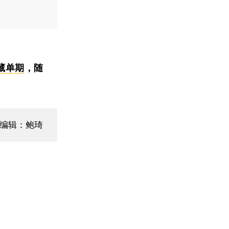
藏单期
，随
编辑：鲍琦