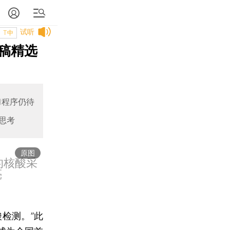
试听
T中
稿精选
和程序仍待
思考
原图
的核酸采
亮
检测。”此