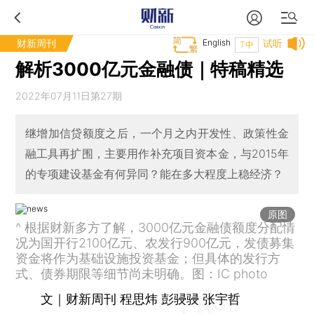
财新周刊
English
试听
T中
解析3000亿元金融债｜特稿精选
2022年07月11日第27期
继增加信贷额度之后，一个月之内开发性、政策性金
融工具再扩围，主要用作补充项目资本金，与2015年
的专项建设基金有何异同？能在多大程度上稳经济？
原图
^ 根据财新多方了解，3000亿元金融债额度分配情
况为国开行2100亿元、农发行900亿元，发债募集
资金将作为基础设施投资基金；但具体的发行方
式、债券期限等细节尚未明确。图：IC photo
文｜财新周刊 程思炜 彭骎骎 张宇哲