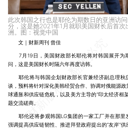
此次韩国之行也是耶伦为期数日的亚洲访问
分，这是她2021年1月就职美国财长后首次
洲。图：视觉中国
文｜财新周刊 曾佳
7月19日，美国财政部长耶伦将对韩国展开为
问，这是美国财长时隔六年再度访韩。
耶伦将与韩国企划财政部长官兼经济副总理秋
谈，预料将针对深化美韩经贸合作、协调对俄能源政
球通胀和供应链危机，以及美方主导的“印太经济框架
题交流磋商。
耶伦还将参观韩国LG集团的一家工厂并在那里
强调提高供应链韧性、推进拜登政府提出的“友岸”供