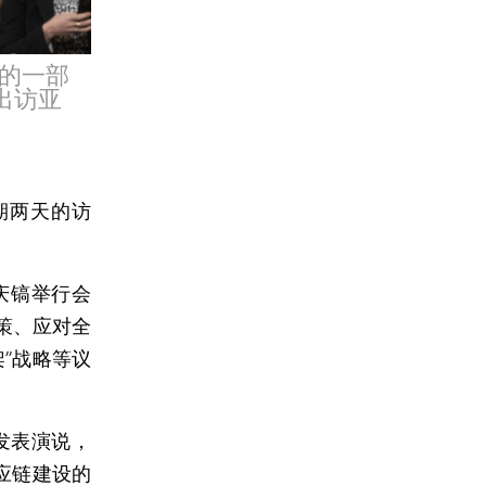
的一部
出访亚
期两天的访
庆镐举行会
策、应对全
”战略等议
发表演说，
应链建设的