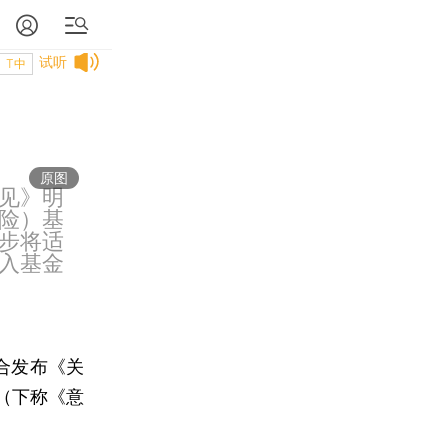
试听
T中
原图
见》明
险）基
步将适
入基金
合发布《关
（下称《意