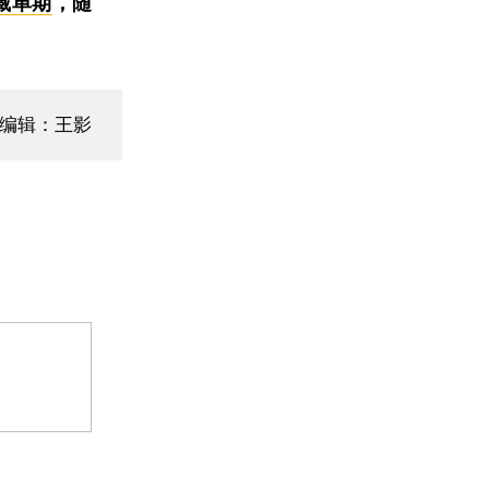
藏单期
，随
编辑：王影