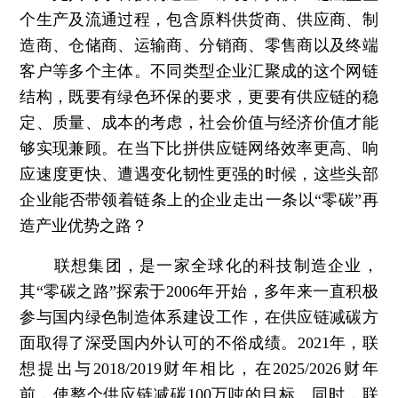
个生产及流通过程，包含原料供货商、供应商、制
造商、仓储商、运输商、分销商、零售商以及终端
客户等多个主体。不同类型企业汇聚成的这个网链
结构，既要有绿色环保的要求，更要有供应链的稳
定、质量、成本的考虑，社会价值与经济价值才能
够实现兼顾。在当下比拼供应链网络效率更高、响
应速度更快、遭遇变化韧性更强的时候，这些头部
企业能否带领着链条上的企业走出一条以“零碳”再
造产业优势之路？
联想集团，是一家全球化的科技制造企业，
其“零碳之路”探索于2006年开始，多年来一直积极
参与国内绿色制造体系建设工作，在供应链减碳方
面取得了深受国内外认可的不俗成绩。2021年，联
想提出与2018/2019财年相比，在2025/2026财年
前，使整个供应链减碳100万吨的目标。同时，联