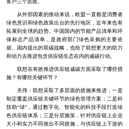
客户三个层面。
从外部因素的推动来说，欧盟一直都是消费者
绿色意识和绿色政策出台的先行地区，近年来也有
拓展到全球的趋势。中国国内的节能产品清单和环
保标志产品清单，是政府部门绿色采购的主要依
据。国内提出的双碳战略，也给了联想更大的助力
和动力去推进包含供应链生态在内的减碳行动。
联想在有效推进供应链减碳方面采取了哪些措
施？有哪些关键环节？
关伟：
联想采取了多层面的措施来推进，一是
制定覆盖供应链关键环节的绿色管理方案；二是科
技助“绿”，通过数字化、智能化的科技手段打造绿
色供应链体系；三是分层施策，针对供应链上企业
大小和实力不同推出不同措施，与供应链上下游的