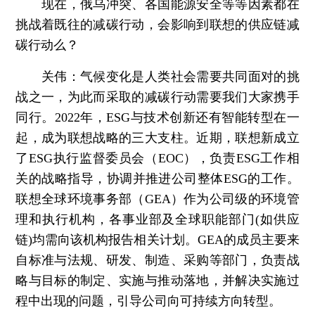
现在，俄乌冲突、各国能源安全等等因素都在
挑战着既往的减碳行动，会影响到联想的供应链减
碳行动么？
关伟：
气候变化是人类社会需要共同面对的挑
战之一，为此而采取的减碳行动需要我们大家携手
同行。2022年，ESG与技术创新还有智能转型在一
起，成为联想战略的三大支柱。近期，联想新成立
了ESG执行监督委员会（EOC），负责ESG工作相
关的战略指导，协调并推进公司整体ESG的工作。
联想全球环境事务部（GEA）作为公司级的环境管
理和执行机构，各事业部及全球职能部门(如供应
链)均需向该机构报告相关计划。GEA的成员主要来
自标准与法规、研发、制造、采购等部门，负责战
略与目标的制定、实施与推动落地，并解决实施过
程中出现的问题，引导公司向可持续方向转型。