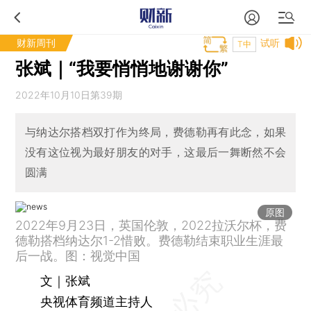
财新周刊
试听
T中
张斌｜“我要悄悄地谢谢你”
2022年10月10日第39期
与纳达尔搭档双打作为终局，费德勒再有此念，如果
没有这位视为最好朋友的对手，这最后一舞断然不会
圆满
原图
2022年9月23日，英国伦敦，2022拉沃尔杯，费
德勒搭档纳达尔1-2惜败。费德勒结束职业生涯最
后一战。图：视觉中国
文｜张斌
央视体育频道主持人