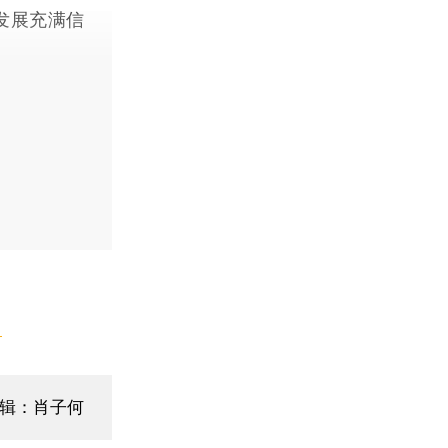
发展充满信
】
辑：肖子何