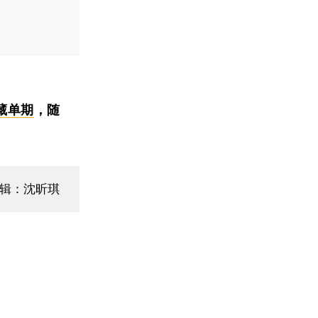
藏单期
，随
辑：沈昕琪