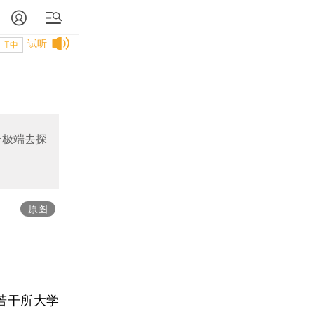
试听
T中
个极端去探
原图
若干所大学