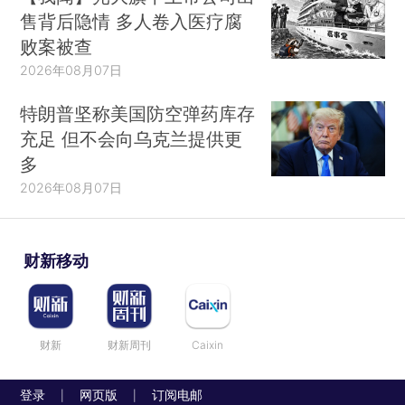
售背后隐情 多人卷入医疗腐
败案被查
2026年08月07日
特朗普坚称美国防空弹药库存
充足 但不会向乌克兰提供更
多
2026年08月07日
财新移动
财新
财新周刊
Caixin
登录
网页版
订阅电邮
|
|