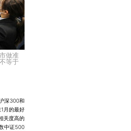
市做准
不等于
深300和
在1月的最好
相关度高的
中证500