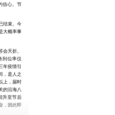
的信心。节
已结束。今
是大概率事
苏会夭折。
务到位率仅
三年疫情引
间，是人之
以上，届时
关的沿海八
回升至节后
业，因此即