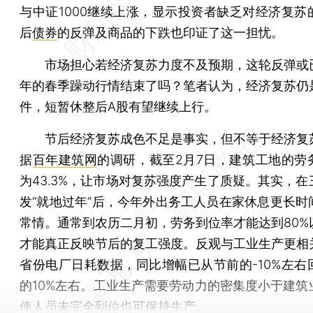
与中证1000继续上涨，显示投资者缺乏对经济复苏
后
债券
的反弹及商品的下跌也印证了这一担忧。
市场担心若经济复苏力度不及预期，这轮反弹或
年的春季躁动行情结束了吗？笔者认为，经济复苏仍
件，短暂休整后A股有望继续上行。
节后经济复苏成色不足是事实，但不等于经济复
据
百年建筑网
的调研，截至2月7日，建筑工地的劳
为43.3%，让市场对复苏强度产生了质疑。其实，在
发“就地过年”后，今年外出务工人员在家休息更长时
常情。通常到农历二月初，劳务到位率才能达到80%
才能真正反映节后的复工强度。反观与工业生产更相
省份电厂日耗数据，同比增幅已从节前的-10%左右
的10%左右。工业生产需要劳动力的密集度小于建筑
使人员未完全到位也可保持生产。