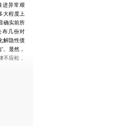
推进异常艰
多大程度上
音确实前所
公布几份对
化解隐性债
”。显然，
律不应松，