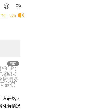
试听
T中
原图
/GDP）
余额/综
然政府债务
问题仍
引发轩然大
务化解情况