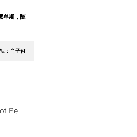
藏单期
，随
辑：肖子何
not Be