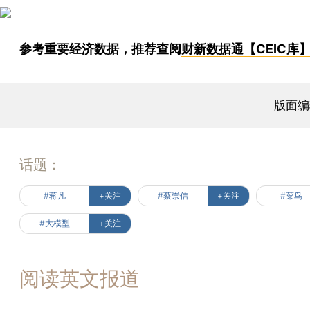
参考重要经济数据，推荐查阅
财新数据通【CEIC库
版面编
话题：
#蒋凡
+关注
#蔡崇信
+关注
#菜鸟
#大模型
+关注
阅读英文报道