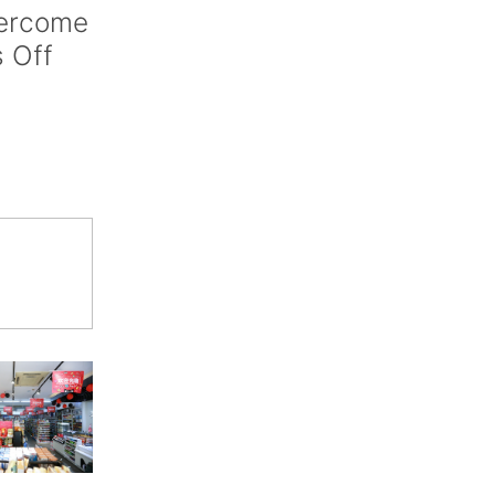
vercome
s Off