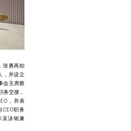
，张勇再卸
人，并设立
事会主席蔡
职务交接，
EO，并表
CEO职务
O吴泳铭兼