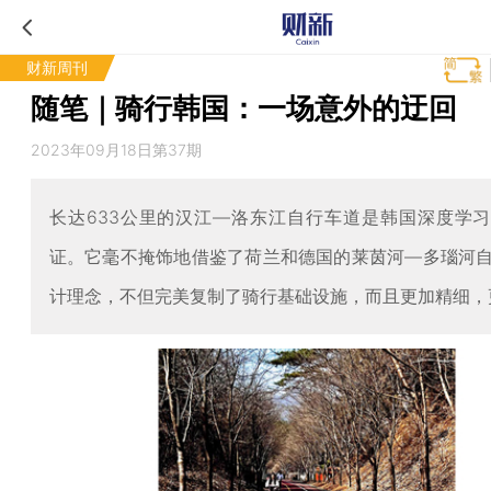
财新周刊
随笔｜骑行韩国：一场意外的迂回
2023年09月18日第37期
长达633公里的汉江—洛东江自行车道是韩国深度学
证。它毫不掩饰地借鉴了荷兰和德国的莱茵河—多瑙河
计理念，不但完美复制了骑行基础设施，而且更加精细，