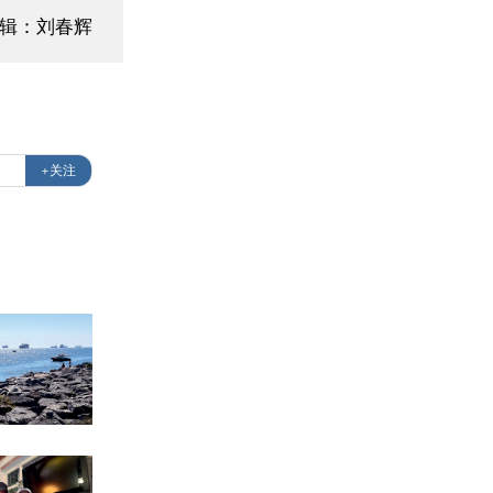
辑：刘春辉
+关注