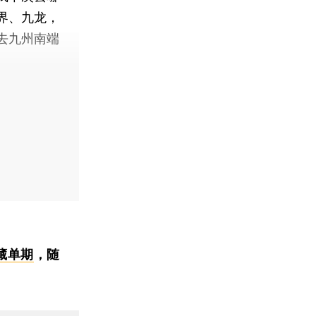
界、九龙，
去九州南端
藏单期
，随