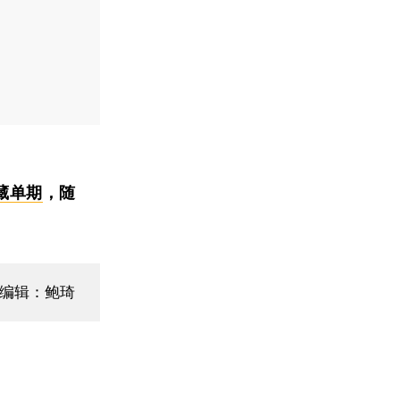
藏单期
，随
编辑：鲍琦