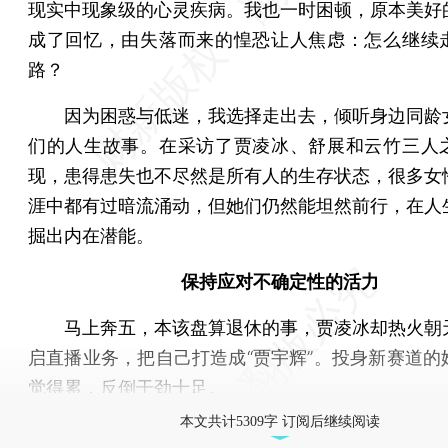
现实中现象级的心灵疾病。我也一时困顿，原本美好
成了回忆，由失落而来的惶恐让人焦虑：怎么继续
路？
因为困惑与低迷，我选择走出去，倾听身边同龄
们的人生故事。在采访了贾凌冰、舒展和云竹三人
现，患得患失也不尽然是所有人的生存状态，很多女
涯中都有过暗流涌动，但她们仍然能坦然前行，在人
掘出内在潜能。
保持应对不确定性的活力
马上奔五，本该盘算退休的事，贾凌冰却热火朝
启直播业务，把自己打造成“贾宇辉”。投身新赛道的
觉得累，反倒干劲十足。
本文共计5309字 订阅后继续阅读