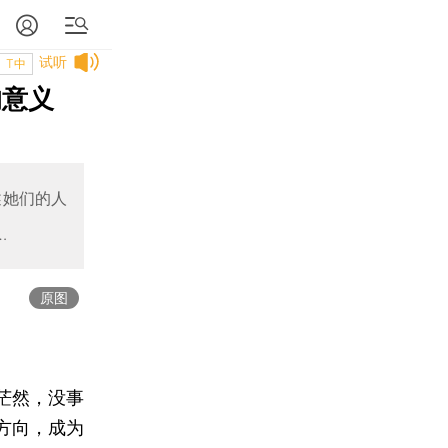
试听
T中
的意义
述她们的人
…
原图
茫然，没事
方向，成为