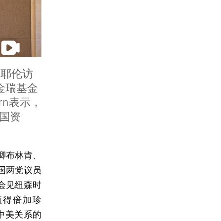
长耶伦访
金瑞基金
ern表示，
国资
卿布林肯、
国两党议员
会见纽森时
值得倍加珍
中美关系的