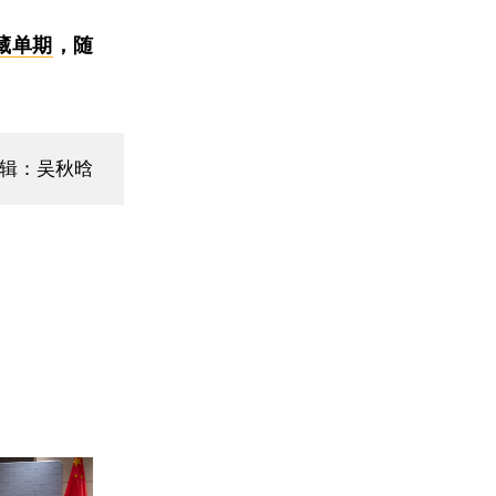
藏单期
，随
辑：吴秋晗